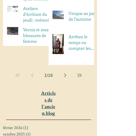
Ateliers
Unique au pays
d’écriture du
de l'autisme
jeudi : mémoire
d’une ancienne
Vernis et mes
ferme
blessures de
Arrêtez le
marseillaise /
femme
temps ou
visio
compter les
années
1
/
16
Article
s de
l'ancie
n blog
février 2026
(1)
1 post
octobre 2025
(1)
1 post