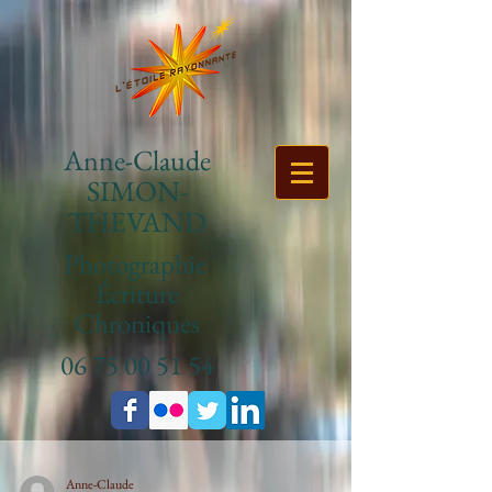
Anne-Claude
SIMON-
THEVAND
Photographie
Écriture
Chroniques
06 75 00 51 54
Anne-Claude