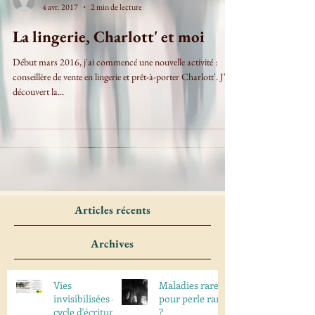
4 avr. 2017
2 min de lecture
La lingerie, Charlott' et moi
Début mars 2016, j'ai commencé une nouvelle activité :
conseillère de vente en lingerie et prêt-à-porter Charlott'. J'ai
découvert la...
Articles récents
Archives
Vies
Maladies rares
invisibilisées en
pour perle rare
cycle d'écriture
?