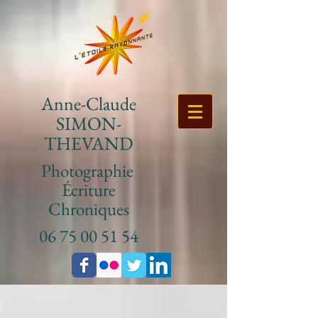
Anne-Claude
SIMON-
THEVAND
Photographie
Écriture
Chroniques
06 75 00 51 54