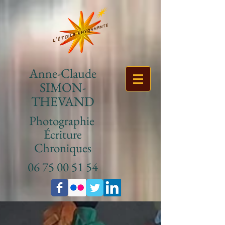
Anne-Claude
SIMON-
THEVAND
Photographie
Écriture
Chroniques
06 75 00 51 54