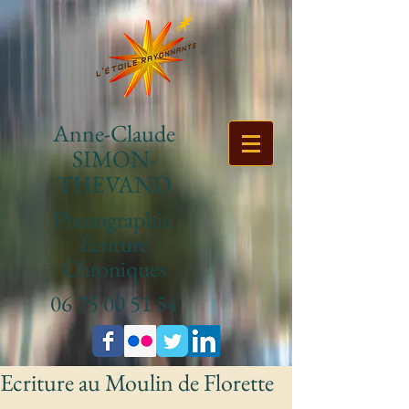
Anne-Claude
SIMON-
THEVAND
Photographie
Écriture
Chroniques
06 75 00 51 54
Ecriture au Moulin de Florette