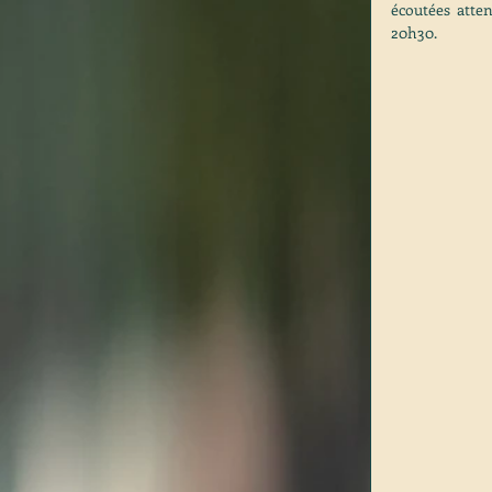
écoutées atte
20h30.