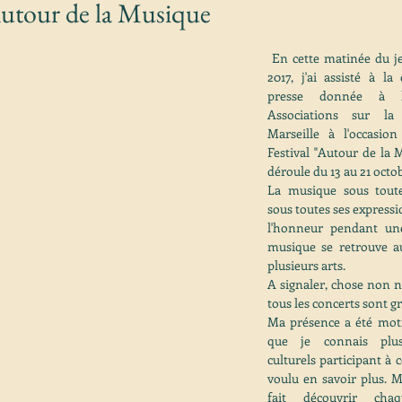
Autour de la Musique
 En cette matinée du jeudi 12 octobre 
2017, j'ai assisté à la
presse donnée à l
Associations sur la
Marseille à l'occasio
Festival "Autour de la M
déroule du 13 au 21 octo
La musique sous toute
sous toutes ses expressi
l'honneur pendant une
musique se retrouve au
plusieurs arts.
A signaler, chose non né
tous les concerts sont gr
Ma présence a été motiv
que je connais plusi
culturels participant à ce 
voulu en savoir plus. M
fait découvrir cha