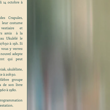
 14 octobre à 
es Crapules, 
n leur costume 
stiaire et 
rs amis  à la 
au Ukulélé le 
7h30 à 19h. Si 
 vous y verrez 
 nouvel adepte 
ent qui peut 
ak, ukuléliste, 
te à 20h30.
lèbre groupe 
a de son livre 
1960 à 1980.
programmation 
estation.