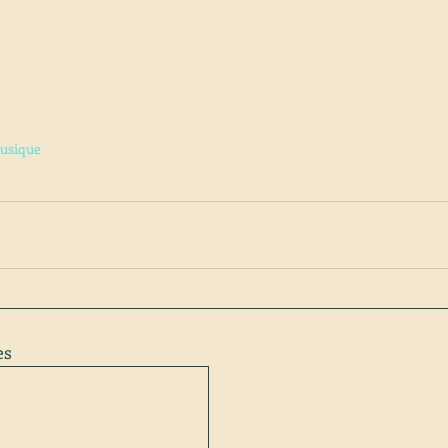
usique
es