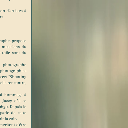
on d'artistes à 
 : 
 musiciens du 
 toile sont du 
photographe 
photographies 
cert "Shooting 
elle rencontre, 
nd hommage à 
 Jazzy dès ce 
h30. Depuis le 
rle de cette 
ir la voir.
éritent d'être 