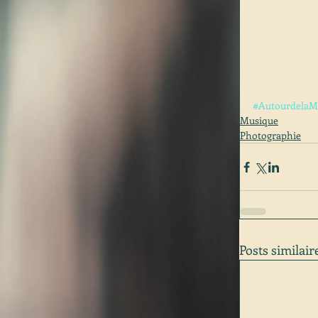
#AutourdelaM
Musique
Photographie
Posts similair