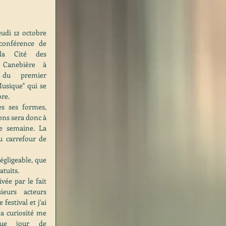
 conférence de 
a Cité des 
 Canebière à 
n du  premier 
usique" qui se 
bre.
s ses formes, 
ons sera donc à 
 semaine. La 
 carrefour de 
gligeable, que 
atuits.
ée par le fait 
eurs acteurs 
festival et j'ai 
a curiosité me 
que jour de 