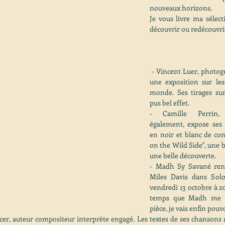
nouveaux horizons.
Je vous livre ma sélecti
découvrir ou redécouvrir
 - Vincent Luer, photographe, propose 
une exposition sur les
monde. Ses tirages sur
pus bel effet.
- Camille Perrin, 
également, expose ses 
en noir et blanc de con
on the Wild Side", une b
une belle découverte.
- Madh Sy Savané re
Miles Davis dans Solo
vendredi 13 octobre à 20
temps que Madh me pa
pièce, je vais enfin pouvo
r, auteur compositeur interprète engagé. Les textes de ses chansons m